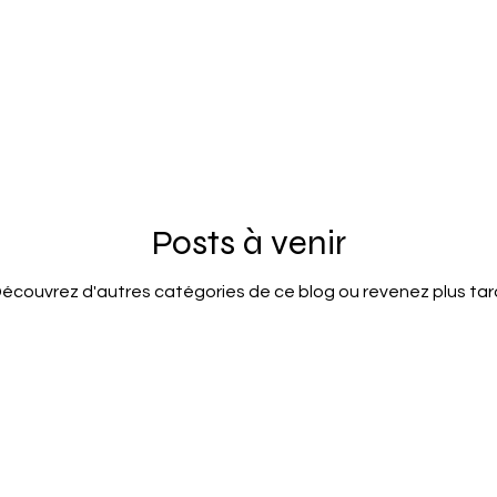
on
Nous joindre
A RÉVISER
Lien PDF à vérifier
L
Fondation LacS
A publier?
Assemblée générale 2021
ssemblée générale 2019
Posts à venir
écouvrez d'autres catégories de ce blog ou revenez plus tar