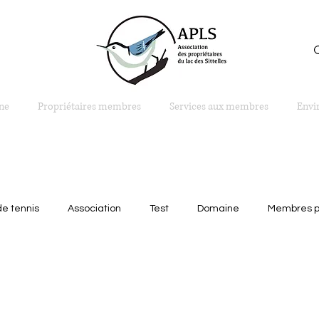
Connexion
ne
Propriétaires membres
Services aux membres
Envi
de tennis
Association
Test
Domaine
Membres pr
placement pour embarcations
Sentiers
Évènements