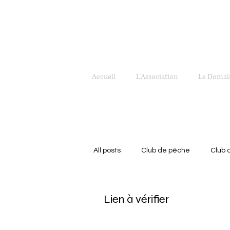
Accueil
L'Association
Le Domai
All posts
Club de pêche
Club 
Plages et terrains de jeux
Em
Lien à vérifier