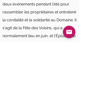
deux événements pendant l'été pour
rassembler les propriétaires et entretenir
la cordialité et la solidarité au Domaine. Il
s'agit de la Fête des Voisins, qui a
normalement lieu en juin, et l'Épluchette
de blé d'Inde, en août. Lors de ces
événements animés de musique et de
surprises, un goûter est offert. L'APLS
collabore aussi à la Guignolée de la
Banque alimentaire Memphrémagog qui
a lieu en décembre.
Clubs et activités