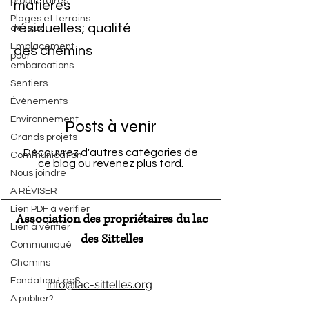
propriétaires
matières
Plages et terrains
résiduelles; qualité
de jeux
Emplacement
des chemins
pour
embarcations
Sentiers
Évènements
Environnement
Posts à venir
Grands projets
Découvrez d'autres catégories de
Communication
ce blog ou revenez plus tard.
Nous joindre
A RÉVISER
Lien PDF à vérifier
Association des propriétaires du lac
Lien à vérifier
des Sittelles
Communiqué
Chemins
Fondation LacS
info@lac-sittelles.org
A publier?