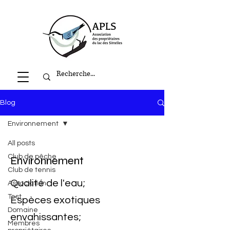
Blog
Environnement
All posts
Club de pêche
Environnement
Club de tennis
Qualité de l'eau;
Association
Test
Espèces exotiques
Domaine
envahissantes;
Membres