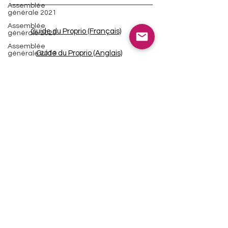
Assemblée
générale 2021
Assemblée
Guide du Proprio (Français)
générale 2020
Assemblée
Guide du Proprio (Anglais)
générale 2019
© 2022 APLS Association des propriétaires du lac des
Sittelles
Relire les communiqués
INSCRIPTION COMMUNIQUÉS
NOUS JOINDRE