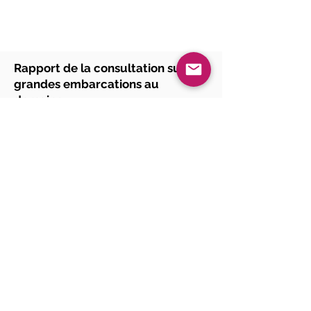
Rapport de la consultation sur les
grandes embarcations au
domaine
Cliquer sur l'icône pour accéder au rapport en entier
En bref :
Généralement les répondants sont
d’avis que les opérateurs des grandes
embarcations sont respectueux des
autres usagers du lac.