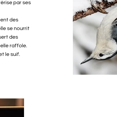
térise par ses
ment des
lle se nourrit
sert des
lle raffole.
 le suif.