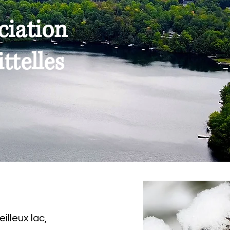
ociation
ttelles
illeux lac,