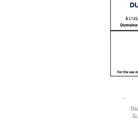
Pou
To