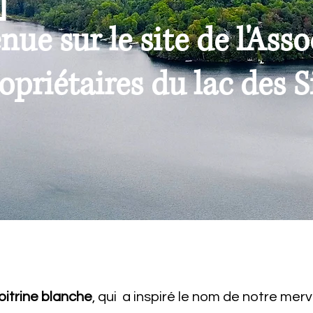
nue sur le site de l'Ass
opriétaires du lac des Si
poitrine blanche
, qui a inspiré le nom de notre merve