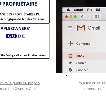
Guide du
Communiqu
r lire le guide du proprio
Pour lire ou relire
propriétaire
 read the Owner's Guide
communiqué
Owner's Guide