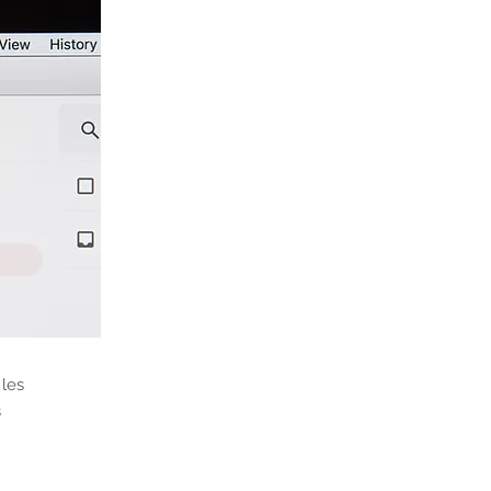
és
 les
s