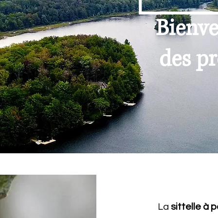
Bienve
des pr
La
sittelle à 