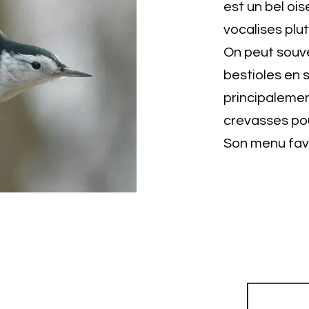
est un bel oi
vocalises plu
On peut souve
bestioles en s
principalement
crevasses pou
Son menu favo